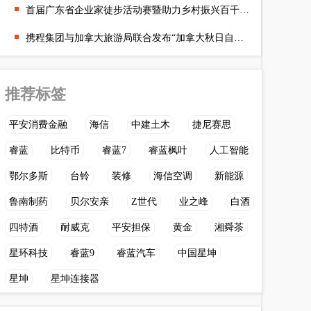
首届广东省企业家徒步活动赛暨助力乡村振兴百千万工程项目推介会
携程集团与加拿大旅游局联合发布“加拿大秋日自驾榜单”，邀您共同
推荐标签
平安消费金融
海信
中建土木
捷尼赛思
睿蓝
比特币
睿蓝7
睿蓝枫叶
人工智能
鄂尔多斯
台铃
装修
海信空调
新能源
鲁南制药
贝尔安亲
Z世代
业之峰
白酒
四特酒
耐威克
平安担保
黄金
湘舜茶
星环科技
睿蓝9
睿蓝汽车
中国星坤
星坤
星坤连接器