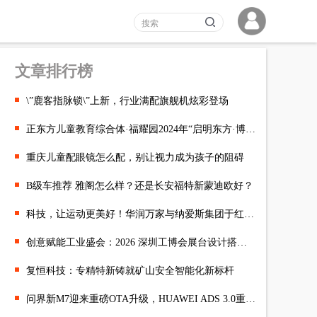
文章排行榜
\”鹿客指脉锁\”上新，行业满配旗舰机炫彩登场
正东方儿童教育综合体·福耀园2024年“启明东方·博文昭礼”祭孔大典
重庆儿童配眼镜怎么配，别让视力成为孩子的阻碍
B级车推荐 雅阁怎么样？还是长安福特新蒙迪欧好？
科技，让运动更美好！华润万家与纳爱斯集团于红谷滩万达开展江西
创意赋能工业盛会：2026 深圳工博会展台设计搭建公司精选
复恒科技：专精特新铸就矿山安全智能化新标杆
问界新M7迎来重磅OTA升级，HUAWEI ADS 3.0重塑智能驾驶新标杆