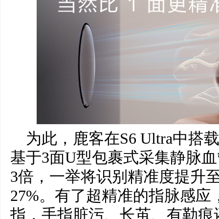
为此，鹿客在S6 Ultra
基于3面U型包裹式采集静脉
3倍，一举将识别精准度提升至9
27%。有了超精准的指脉感应
指，手指脏污、长茧、有勒痕